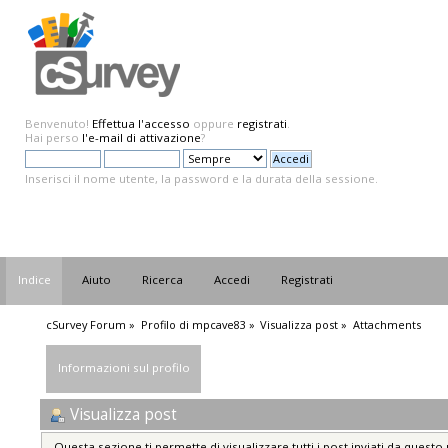
Benvenuto!
Effettua l'accesso
oppure
registrati
.
Hai perso
l'e-mail di attivazione
?
Inserisci il nome utente, la password e la durata della sessione.
Indice
Aiuto
Ricerca
Accedi
Registrati
cSurvey Forum
»
Profilo di mpcave83
»
Visualizza post
»
Attachments
Informazioni sul profilo
Visualizza post
Questa sezione ti permette di visualizzare tutti i post inviati da questo 