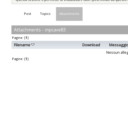
Post
Topics
Attachments
Attachments - mpcave83
Pagine: [
1
]
Filename
Download
Messaggi
Nessun alleg
Pagine: [
1
]