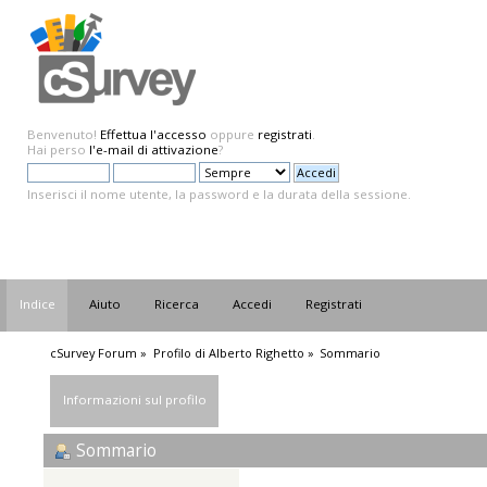
Benvenuto!
Effettua l'accesso
oppure
registrati
.
Hai perso
l'e-mail di attivazione
?
Inserisci il nome utente, la password e la durata della sessione.
Indice
Aiuto
Ricerca
Accedi
Registrati
cSurvey Forum
»
Profilo di Alberto Righetto
»
Sommario
Informazioni sul profilo
Sommario