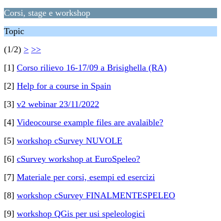
Corsi, stage e workshop
Topic
(1/2)
>
>>
[1]
Corso rilievo 16-17/09 a Brisighella (RA)
[2]
Help for a course in Spain
[3]
v2 webinar 23/11/2022
[4]
Videocourse example files are avalaible?
[5]
workshop cSurvey NUVOLE
[6]
cSurvey workshop at EuroSpeleo?
[7]
Materiale per corsi, esempi ed esercizi
[8]
workshop cSurvey FINALMENTESPELEO
[9]
workshop QGis per usi speleologici