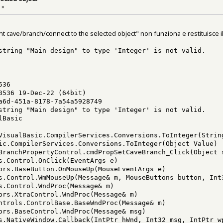
 »
nt cave/branch/connect to the selected object" non funziona e restituisce i
tring "Main design" to type 'Integer' is not valid.
536
536 19-Dec-22 (64bit)
6d-451a-8178-7a54a5928749
tring "Main design" to type 'Integer' is not valid.
lBasic
ualBasic.CompilerServices.Conversions.ToInteger(Strin
.CompilerServices.Conversions.ToInteger(Object Value)
anchPropertyControl.cmdPropSetCaveBranch_Click(Object 
Control.OnClick(EventArgs e)
s.BaseButton.OnMouseUp(MouseEventArgs e)
Control.WmMouseUp(Message& m, MouseButtons button, Int
.Control.WndProc(Message& m)
s.XtraControl.WndProc(Message& m)
rols.ControlBase.BaseWndProc(Message& m)
s.BaseControl.WndProc(Message& msg)
NativeWindow.Callback(IntPtr hWnd, Int32 msg, IntPtr wp