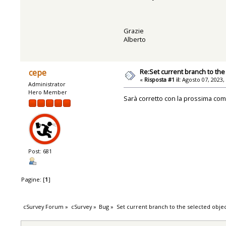
Grazie
Alberto
Re:Set current branch to the
cepe
«
Risposta #1 il:
Agosto 07, 2023,
Administrator
Hero Member
Sarà corretto con la prossima com
Post: 681
Pagine: [
1
]
cSurvey Forum
»
cSurvey
»
Bug
»
Set current branch to the selected obje