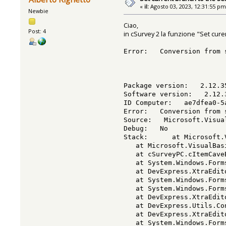
«
il:
Agosto 03, 2023, 12:31:55 pm
Newbie
Ciao,
Post: 4
in cSurvey 2 la funzione "Set cure
Error: Conversion from s
Package version: 2.12.3
Software version: 2.12.3
ID Computer: ae7dfea0-5a
Error: Conversion from s
Source: Microsoft.Visua
Debug: No
Stack: at Microsoft.Vis
at Microsoft.VisualBasic
at cSurveyPC.cItemCaveBr
at System.Windows.Forms.
at DevExpress.XtraEditor
at System.Windows.Forms.
at System.Windows.Forms
at DevExpress.XtraEditor
at DevExpress.Utils.Cont
at DevExpress.XtraEditor
at System.Windows.Forms.