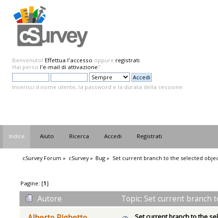
Benvenuto!
Effettua l'accesso
oppure
registrati
.
Hai perso
l'e-mail di attivazione
?
Inserisci il nome utente, la password e la durata della sessione.
Indice
Aiuto
Ricerca
Accedi
Registrati
cSurvey Forum
»
cSurvey
»
Bug
»
Set current branch to the selected obje
Pagine: [
1
]
Autore
Topic: Set current branch t
Set current branch to the se
Alberto Righetto