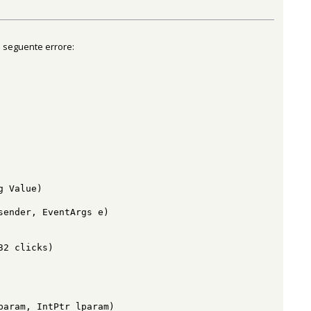
l seguente errore:
g Value)
sender, EventArgs e)
32 clicks)
aram, IntPtr lparam)