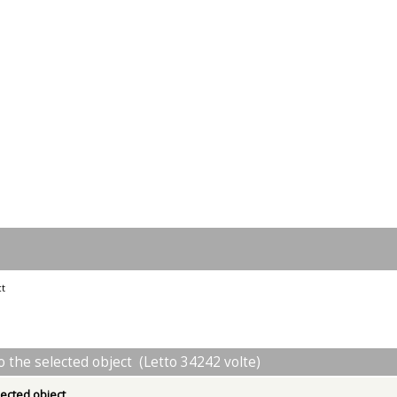
ct
o the selected object (Letto 34242 volte)
lected object