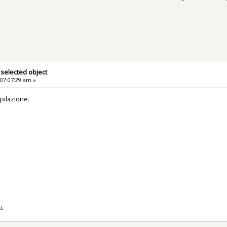
 selected object
 07:07:29 am »
pilazione.
ct