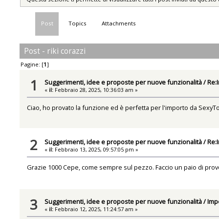
Post
Topics
Attachments
Post - riki corazzi
Pagine: [
1
]
1
Suggerimenti, idee e proposte per nuove funzionalità
/
Re:
«
il:
Febbraio 28, 2025, 10:36:03 am »
Ciao, ho provato la funzione ed è perfetta per l'importo da SexyTo
2
Suggerimenti, idee e proposte per nuove funzionalità
/
Re:
«
il:
Febbraio 13, 2025, 09:57:05 pm »
Grazie 1000 Cepe, come sempre sul pezzo. Faccio un paio di prove
3
Suggerimenti, idee e proposte per nuove funzionalità
/
Imp
«
il:
Febbraio 12, 2025, 11:24:57 am »