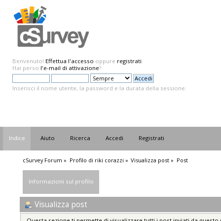
Benvenuto!
Effettua l'accesso
oppure
registrati
.
Hai perso
l'e-mail di attivazione
?
Inserisci il nome utente, la password e la durata della sessione.
Indice
Aiuto
Ricerca
Accedi
Registrati
cSurvey Forum
»
Profilo di riki corazzi
»
Visualizza post
»
Post
Informazioni sul profilo
Visualizza post
Questa sezione ti permette di visualizzare tutti i post inviati da questo 