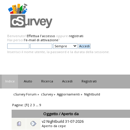
Benvenuto!
Effettua l'accesso
oppure
registrati
.
Hai perso
l'e-mail di attivazione
?
Inserisci il nome utente, la password e la durata della sessione.
Indice
Aiuto
Ricerca
Accedi
Registrati
cSurvey Forum
»
cSurvey
»
Aggiornamenti
»
Nightbuild
Pagine: [
1
]
2
3
...
9
Oggetto
/
Aperto da
v2 Nightbuild 31-07-2026
Aperto da
cepe