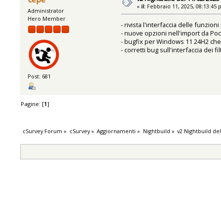
«
il:
Febbraio 11, 2025, 08:13:45 
Administrator
Hero Member
- rivista l'interfaccia delle funzio
- nuove opzioni nell'import da Poc
- bugfix per Windows 11 24H2 che 
- corretti bug sull'interfaccia dei filt
Post: 681
Pagine: [
1
]
cSurvey Forum
»
cSurvey
»
Aggiornamenti
»
Nightbuild
»
v2 Nightbuild de