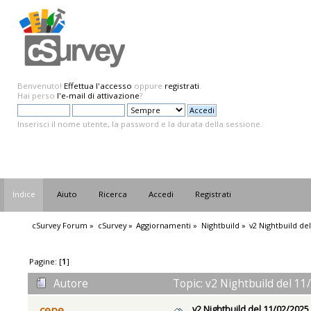
Benvenuto!
Effettua l'accesso
oppure
registrati
.
Hai perso
l'e-mail di attivazione
?
Inserisci il nome utente, la password e la durata della sessione.
Indice
Aiuto
Ricerca
Accedi
Registrati
cSurvey Forum
»
cSurvey
»
Aggiornamenti
»
Nightbuild
»
v2 Nightbuild de
Pagine: [
1
]
Autore
Topic: v2 Nightbuild del 11
v2 Nightbuild del 11/02/2025
cepe