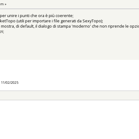
pm »
ni per unire i punti che ora è più coerente;
ketTopo (utili per importare i file generati da SexyTopo);
mostra, di default, il dialogo di stampa 'moderno' che non riprende le opz
ri;
l 11/02/2025