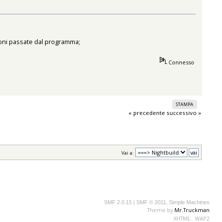
ioni passate dal programma;
Connesso
STAMPA
« precedente
successivo »
Vai a:
SMF 2.0.15
|
SMF © 2011
,
Simple Machines
Theme by
Mr.Truckman
XHTML
WAP2