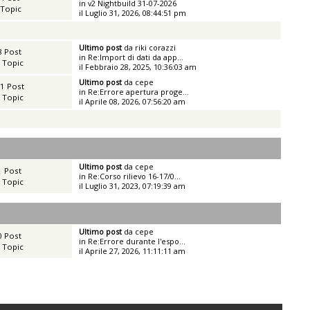
in
v2 Nightbuild 31-07-2026
 Topic
il Luglio 31, 2026, 08:44:51 pm
Ultimo post
da
riki corazzi
8 Post
in
Re:Import di dati da app...
 Topic
il Febbraio 28, 2025, 10:36:03 am
Ultimo post
da
cepe
1 Post
in
Re:Errore apertura proge...
 Topic
il Aprile 08, 2026, 07:56:20 am
Ultimo post
da
cepe
1 Post
in
Re:Corso rilievo 16-17/0...
 Topic
il Luglio 31, 2023, 07:19:39 am
Ultimo post
da
cepe
0 Post
in
Re:Errore durante l'espo...
 Topic
il Aprile 27, 2026, 11:11:11 am