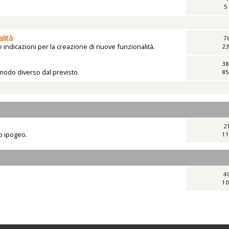
5
lità
7
indicazioni per la creazione di nuove funzionalità.
23
38
 modo diverso dal previsto.
85
2
vo ipogeo.
11
4
10