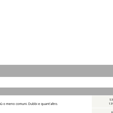
53
iù o meno comuni. Dubbi e quant'altro.
13
6