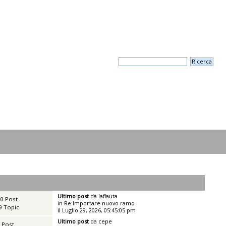
Ultimo post
da
laflauta
0 Post
in
Re:Importare nuovo ramo
9 Topic
il Luglio 29, 2026, 05:45:05 pm
Ultimo post
da
cepe
 Post