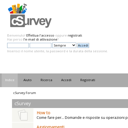
Benvenuto!
Effettua l'accesso
oppure
registrati
.
Hai perso
l'e-mail di attivazione
?
Inserisci il nome utente, la password e la durata della sessione.
Indice
Aiuto
Ricerca
Accedi
Registrati
cSurvey Forum
cSurvey
How to
Come fare per... Domande e risposte su operazioni p
Aggiornamenti