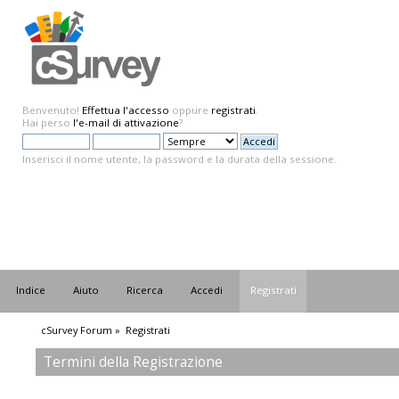
Benvenuto!
Effettua l'accesso
oppure
registrati
.
Hai perso
l'e-mail di attivazione
?
Inserisci il nome utente, la password e la durata della sessione.
Indice
Aiuto
Ricerca
Accedi
Registrati
cSurvey Forum
»
Registrati
Termini della Registrazione