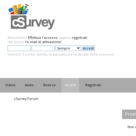
Benvenuto!
Effettua l'accesso
oppure
registrati
.
Hai perso
l'e-mail di attivazione
?
Inserisci il nome utente, la password e la durata della sessione.
Indice
Aiuto
Ricerca
Accedi
Registrati
cSurvey Forum
Prom
Non c