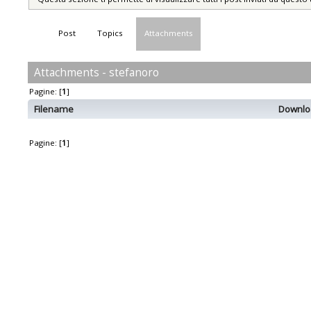
Post
Topics
Attachments
Attachments - stefanoro
Pagine: [
1
]
Filename
Downlo
Pagine: [
1
]