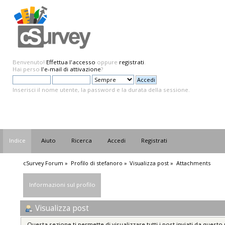
Benvenuto!
Effettua l'accesso
oppure
registrati
.
Hai perso
l'e-mail di attivazione
?
Inserisci il nome utente, la password e la durata della sessione.
Indice
Aiuto
Ricerca
Accedi
Registrati
cSurvey Forum
»
Profilo di stefanoro
»
Visualizza post
»
Attachments
Informazioni sul profilo
Visualizza post
Questa sezione ti permette di visualizzare tutti i post inviati da questo 