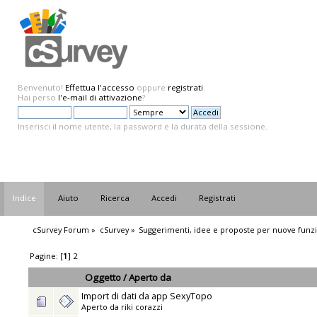
Benvenuto!
Effettua l'accesso
oppure
registrati
.
Hai perso
l'e-mail di attivazione
?
Inserisci il nome utente, la password e la durata della sessione.
Indice
Aiuto
Ricerca
Accedi
Registrati
cSurvey Forum
»
cSurvey
»
Suggerimenti, idee e proposte per nuove funzi
Pagine: [
1
]
2
Oggetto
/
Aperto da
Import di dati da app SexyTopo
Aperto da
riki corazzi