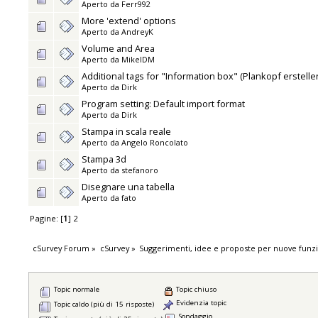
Aperto da
Ferr992
More 'extend' options
Aperto da
AndreyK
Volume and Area
Aperto da
MikelDM
Additional tags for "Information box" (Plankopf erstelle
Aperto da
Dirk
Program setting: Default import format
Aperto da
Dirk
Stampa in scala reale
Aperto da
Angelo Roncolato
Stampa 3d
Aperto da
stefanoro
Disegnare una tabella
Aperto da
fato
Pagine: [
1
]
2
cSurvey Forum
»
cSurvey
»
Suggerimenti, idee e proposte per nuove funzi
Topic normale
Topic chiuso
Evidenzia topic
Topic caldo (più di 15 risposte)
Sondaggio