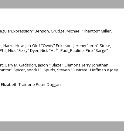
"RegularExpression" Benson, Grudge, Michael "Thantos" Miller,
re, Harro, Huw, Jan-Olof "Owdy" Eriksson, Jeremy "jerm" Strike,
Phil, Nick "Fizzy" Dyer, Nick "Ha²", Paul_Pauline, Piro "Sarge"
t, Gary M. Gadsdon, Jason "JBlaze" Clemons, Jerry, Jonathan
rantor" Spicer, snork13, Spuds, Steven "Fustrate" Hoffman e Joey
 Elizabeth Trainor e Peter Duggan