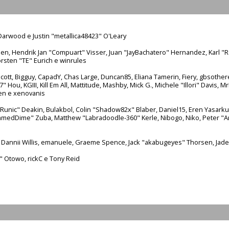
arwood e Justin "metallica48423" O'Leary
nsen, Hendrik Jan "Compuart" Visser, Juan "JayBachatero" Hernandez, Karl 
rsten "TE" Eurich e winrules
n Scott, Bigguy, CapadY, Chas Large, Duncan85, Eliana Tamerin, Fiery, gbsothe
Hou, KGIII, Kill Em All, Mattitude, Mashby, Mick G., Michele "Illori" Davis, Mr
en e xenovanis
nic" Deakin, Bulakbol, Colin "Shadow82x" Blaber, Daniel15, Eren Yasarkur
lammedDime" Zuba, Matthew "Labradoodle-360" Kerle, Nibogo, Niko, Peter "A
, Dannii Willis, emanuele, Graeme Spence, Jack "akabugeyes" Thorsen, Jade
" Otowo, rickC e Tony Reid