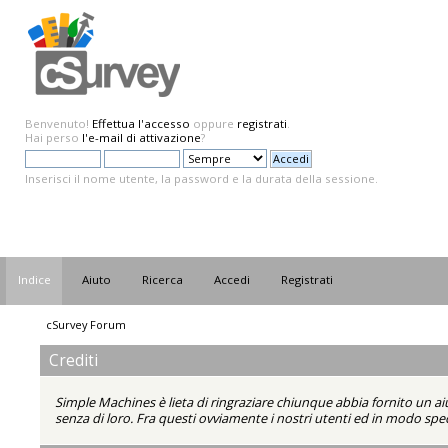
Benvenuto!
Effettua l'accesso
oppure
registrati
.
Hai perso
l'e-mail di attivazione
?
Inserisci il nome utente, la password e la durata della sessione.
Indice
Aiuto
Ricerca
Accedi
Registrati
cSurvey Forum
Crediti
Simple Machines è lieta di ringraziare chiunque abbia fornito un ai
senza di loro. Fra questi ovviamente i nostri utenti ed in modo spec