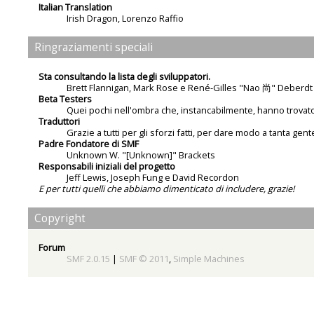
Italian Translation
Irish Dragon
,
Lorenzo Raffio
Ringraziamenti speciali
Sta consultando la lista degli sviluppatori.
Brett Flannigan, Mark Rose e René-Gilles "Nao 尚" Deberdt
Beta Testers
Quei pochi nell'ombra che, instancabilmente, hanno trovato 
Traduttori
Grazie a tutti per gli sforzi fatti, per dare modo a tanta gent
Padre Fondatore di SMF
Unknown W. "[Unknown]" Brackets
Responsabili iniziali del progetto
Jeff Lewis, Joseph Fung e David Recordon
E per tutti quelli che abbiamo dimenticato di includere, grazie!
Copyright
Forum
SMF 2.0.15
|
SMF © 2011
,
Simple Machines