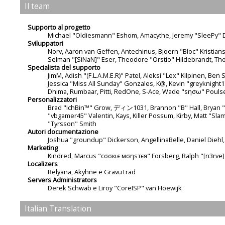
Il team
Supporto al progetto
Michael "Oldiesmann" Eshom, Amacythe, Jeremy "SleePy" D
Sviluppatori
Norv, Aaron van Geffen, Antechinus, Bjoern "Bloc" Kristia
Selman "[SiNaN]" Eser, Theodore "Orstio" Hildebrandt, Tho
Specialista del supporto
JimM, Adish "(F.L.A.M.E.R)" Patel, Aleksi "Lex" Kilpinen, Be
Jessica "Miss All Sunday" Gonzales, K@, Kevin "greyknight17" 
Dhima, Rumbaar, Pitti, RedOne, S-Ace, Wade "sησω" Pouls
Personalizzatori
Brad "IchBin™" Grow, ディン1031, Brannon "B" Hall, Bryan "Ru
"vbgamer45" Valentin, Kays, Killer Possum, Kirby, Matt "S
"Tyrsson" Smith
Autori documentazione
Joshua "groundup" Dickerson, AngellinaBelle, Daniel Diehl
Marketing
Kindred, Marcus "cσσкιє мσηѕтєя" Forsberg, Ralph "[n3rve]
Localizers
Relyana, Akyhne e GravuTrad
Servers Administrators
Derek Schwab e Liroy "CoreISP" van Hoewijk
Italian Translation