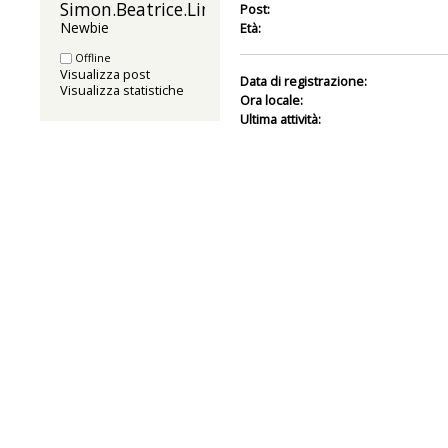
Simon.Beatrice.Lindner 
Post:
Newbie
Età:
Offline
Visualizza post
Data di registrazione:
Visualizza statistiche
Ora locale:
Ultima attività: