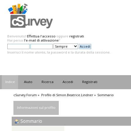
Benvenuto!
Effettua l'accesso
oppure
registrati
.
Hai perso
l'e-mail di attivazione
?
Inserisci il nome utente, la password e la durata della sessione.
Indice
Aiuto
Ricerca
Accedi
Registrati
cSurvey Forum
»
Profilo di Simon.Beatrice.Lindner
»
Sommario
Informazioni sul profilo
Sommario