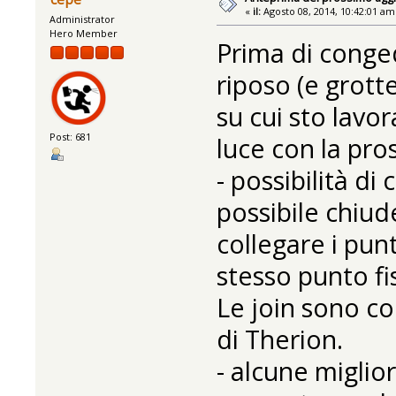
«
il:
Agosto 08, 2014, 10:42:01 am
Administrator
Hero Member
Prima di conge
riposo (e grott
su cui sto lav
Post: 681
luce con la pros
- possibilità di
possibile chiud
collegare i pun
stesso punto fis
Le join sono co
di Therion.
- alcune miglior