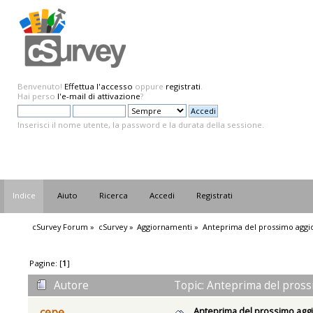
Benvenuto!
Effettua l'accesso
oppure
registrati
.
Hai perso
l'e-mail di attivazione
?
Inserisci il nome utente, la password e la durata della sessione.
Indice
Aiuto
Ricerca
Accedi
Registrati
cSurvey Forum
»
cSurvey
»
Aggiornamenti
»
Anteprima del prossimo agg
Pagine: [
1
]
Autore
Topic: Anteprima del pross
Anteprima del prossimo ag
cepe