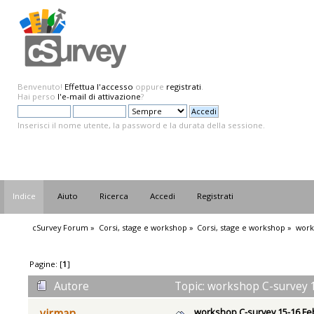
Benvenuto!
Effettua l'accesso
oppure
registrati
.
Hai perso
l'e-mail di attivazione
?
Inserisci il nome utente, la password e la durata della sessione.
Indice
Aiuto
Ricerca
Accedi
Registrati
cSurvey Forum
»
Corsi, stage e workshop
»
Corsi, stage e workshop
»
work
Pagine: [
1
]
Autore
Topic: workshop C-survey 1
workshop C-survey 15-16 Fe
virman