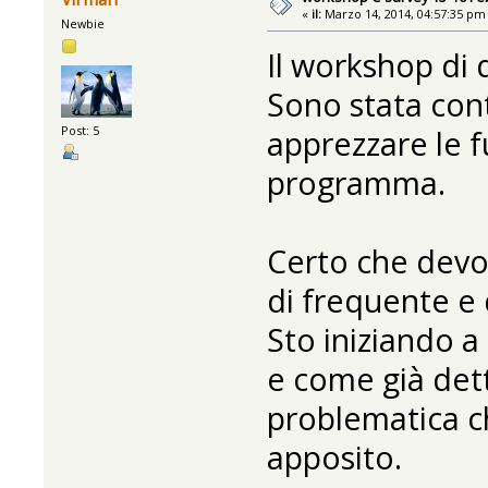
«
il:
Marzo 14, 2014, 04:57:35 pm
Newbie
Il workshop di 
Sono stata con
Post: 5
apprezzare le f
programma.
Certo che devo 
di frequente e
Sto iniziando 
e come già det
problematica c
apposito.