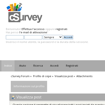
Benvenuto!
Effettua l'accesso
oppure
registrati
.
Hai perso
l'e-mail di attivazione
?
Inserisci il nome utente, la password e la durata della sessione.
Indice
Aiuto
Ricerca
Accedi
Registrati
cSurvey Forum
»
Profilo di cepe
»
Visualizza post
»
Attachments
Informazioni sul profilo
Visualizza post
Questa sezione ti permette di visualizzare tutti i post inviati da questo 