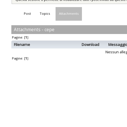
Post
Topics
Attachments
Attachments - cepe
Pagine: [
1
]
Filename
Download
Messaggi
Nessun alleg
Pagine: [
1
]