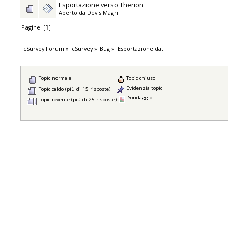
Esportazione verso Therion
Aperto da
Devis Magri
Pagine: [
1
]
cSurvey Forum
»
cSurvey
»
Bug
»
Esportazione dati
Topic normale
Topic chiuso
Evidenzia topic
Topic caldo (più di 15 risposte)
Sondaggio
Topic rovente (più di 25 risposte)