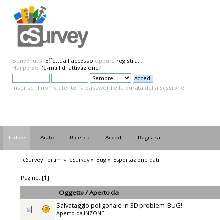
Benvenuto!
Effettua l'accesso
oppure
registrati
.
Hai perso
l'e-mail di attivazione
?
Inserisci il nome utente, la password e la durata della sessione.
Indice
Aiuto
Ricerca
Accedi
Registrati
cSurvey Forum
»
cSurvey
»
Bug
»
Esportazione dati
Pagine: [
1
]
Oggetto
/
Aperto da
Salvataggio poligonale in 3D problemi BUG!
Aperto da
INZONE