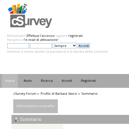
Benvenuto!
Effettua l'accesso
oppure
registrati
.
Hai perso
l'e-mail di attivazione
?
Inserisci il nome utente, la password e la durata della sessione.
Indice
Aiuto
Ricerca
Accedi
Registrati
cSurvey Forum
»
Profilo di Barbara Savcic
»
Sommario
Informazioni sul profilo
Sommario