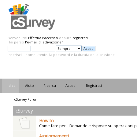
Benvenuto!
Effettua l'accesso
oppure
registrati
.
Hai perso
l'e-mail di attivazione
?
Inserisci il nome utente, la password e la durata della sessione.
Indice
Aiuto
Ricerca
Accedi
Registrati
cSurvey Forum
cSurvey
How to
Come fare per... Domande e risposte su operazioni p
Aggiornamenti