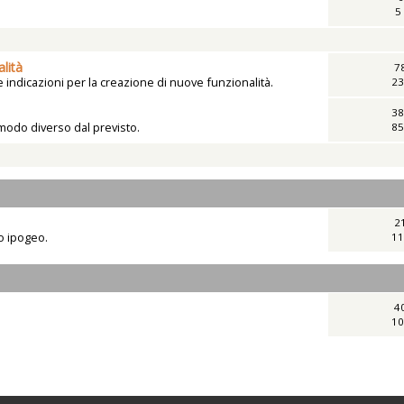
5
lità
7
indicazioni per la creazione di nuove funzionalità.
23
38
 modo diverso dal previsto.
85
2
vo ipogeo.
11
4
10