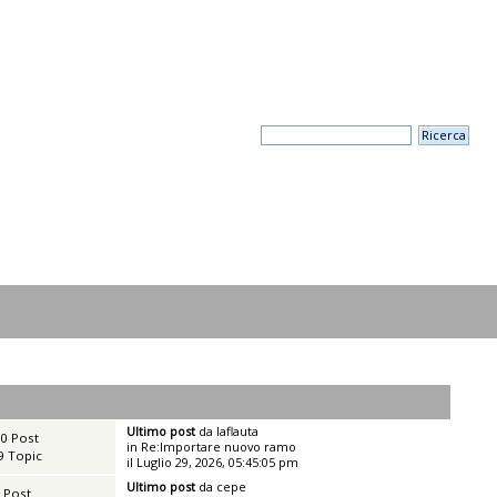
Ultimo post
da
laflauta
0 Post
in
Re:Importare nuovo ramo
9 Topic
il Luglio 29, 2026, 05:45:05 pm
Ultimo post
da
cepe
 Post