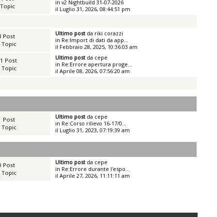
in
v2 Nightbuild 31-07-2026
 Topic
il Luglio 31, 2026, 08:44:51 pm
Ultimo post
da
riki corazzi
8 Post
in
Re:Import di dati da app...
 Topic
il Febbraio 28, 2025, 10:36:03 am
Ultimo post
da
cepe
1 Post
in
Re:Errore apertura proge...
 Topic
il Aprile 08, 2026, 07:56:20 am
Ultimo post
da
cepe
1 Post
in
Re:Corso rilievo 16-17/0...
 Topic
il Luglio 31, 2023, 07:19:39 am
Ultimo post
da
cepe
0 Post
in
Re:Errore durante l'espo...
 Topic
il Aprile 27, 2026, 11:11:11 am