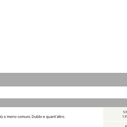
53
iù o meno comuni. Dubbi e quant'altro.
13
6