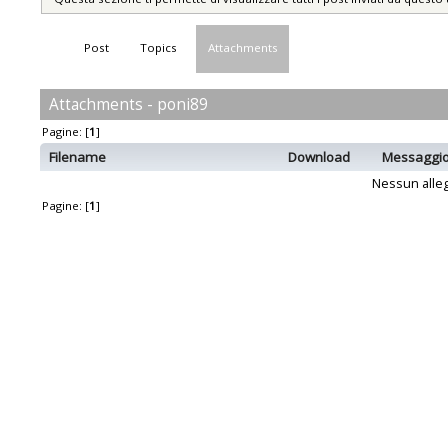
Post
Topics
Attachments
Attachments - poni89
Pagine: [
1
]
Filename
Download
Messaggi
Nessun alleg
Pagine: [
1
]