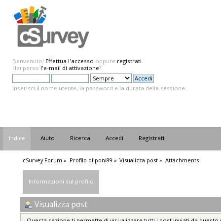
Benvenuto!
Effettua l'accesso
oppure
registrati
.
Hai perso
l'e-mail di attivazione
?
Inserisci il nome utente, la password e la durata della sessione.
Indice
Aiuto
Ricerca
Accedi
Registrati
cSurvey Forum
»
Profilo di poni89
»
Visualizza post
»
Attachments
Informazioni sul profilo
Visualizza post
Questa sezione ti permette di visualizzare tutti i post inviati da questo 