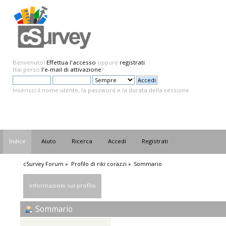
Benvenuto!
Effettua l'accesso
oppure
registrati
.
Hai perso
l'e-mail di attivazione
?
Inserisci il nome utente, la password e la durata della sessione.
Indice
Aiuto
Ricerca
Accedi
Registrati
cSurvey Forum
»
Profilo di riki corazzi
»
Sommario
Informazioni sul profilo
Sommario