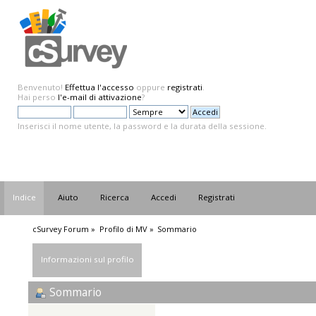
Benvenuto!
Effettua l'accesso
oppure
registrati
.
Hai perso
l'e-mail di attivazione
?
Inserisci il nome utente, la password e la durata della sessione.
Indice
Aiuto
Ricerca
Accedi
Registrati
cSurvey Forum
»
Profilo di MV
»
Sommario
Informazioni sul profilo
Sommario