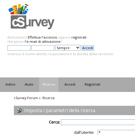
Benvenuto!
Effettua l'accesso
oppure
registrati
.
Hai perso
l'e-mail di attivazione
?
Inserisci il nome utente, la password e la durata della sessione.
Indice
Aiuto
Ricerca
Accedi
Registrati
cSurvey Forum
»
Ricerca
Imposta i parametri della ricerca
Cerca:
dall'utente: