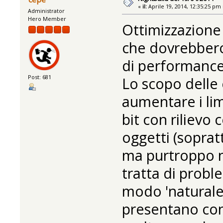
«
il:
Aprile 19, 2014, 12:35:25 pm 
Administrator
Hero Member
Ottimizzazione 
che dovrebbero
di performance
Post: 681
Lo scopo delle 
aumentare i lim
bit con rilievo
oggetti (soprat
ma purtroppo no
tratta di prob
modo 'naturale'
presentano con 