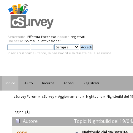
Benvenuto!
Effettua l'accesso
oppure
registrati
.
Hai perso
l'e-mail di attivazione
?
Inserisci il nome utente, la password e la durata della sessione.
Indice
Aiuto
Ricerca
Accedi
Registrati
cSurvey Forum
»
cSurvey
»
Aggiornamenti
»
Nightbuild
»
Nightbuild del 1
Pagine: [
1
]
Autore
Topic: Nightbuild del 19/04
Nightbuild del 19/04/2014
cepe