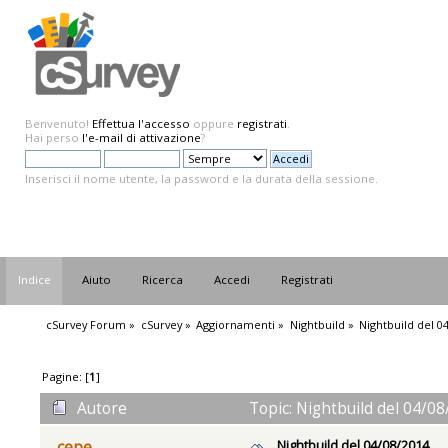
Benvenuto!
Effettua l'accesso
oppure
registrati
.
Hai perso
l'e-mail di attivazione
?
Inserisci il nome utente, la password e la durata della sessione.
Indice
Aiuto
Ricerca
Accedi
Registrati
cSurvey Forum
»
cSurvey
»
Aggiornamenti
»
Nightbuild
»
Nightbuild del 0
Pagine: [
1
]
Autore
Topic: Nightbuild del 04/08
Nightbuild del 04/08/2014
cepe