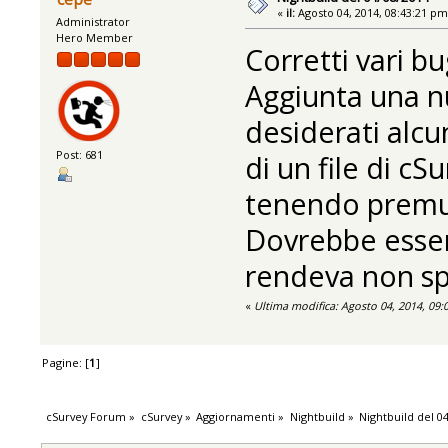
«
il:
Agosto 04, 2014, 08:43:21 pm
Administrator
Hero Member
Corretti vari bu
Aggiunta una nu
desiderati alcun
Post: 681
di un file di cSu
tenendo premu
Dovrebbe esser
rendeva non sp
«
Ultima modifica: Agosto 04, 2014, 09
Pagine: [
1
]
cSurvey Forum
»
cSurvey
»
Aggiornamenti
»
Nightbuild
»
Nightbuild del 0