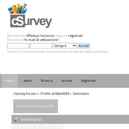
Benvenuto!
Effettua l'accesso
oppure
registrati
.
Hai perso
l'e-mail di attivazione
?
Inserisci il nome utente, la password e la durata della sessione.
Indice
Aiuto
Ricerca
Accedi
Registrati
cSurvey Forum
»
Profilo di MikelDM
»
Sommario
Informazioni sul profilo
Sommario