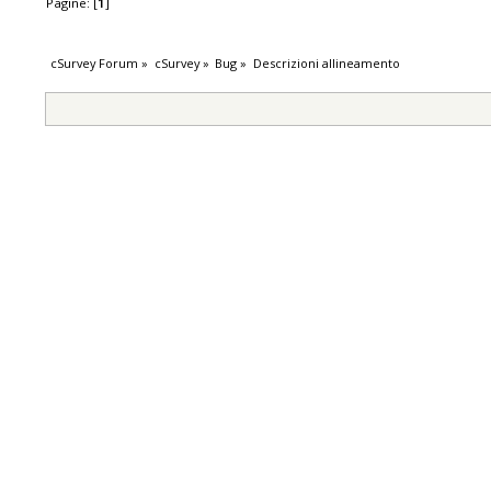
Pagine: [
1
]
cSurvey Forum
»
cSurvey
»
Bug
»
Descrizioni allineamento