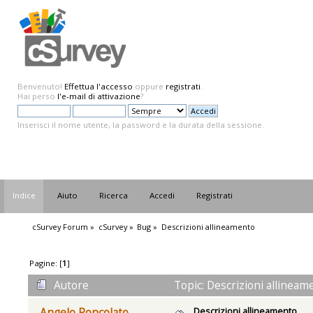
Benvenuto!
Effettua l'accesso
oppure
registrati
.
Hai perso
l'e-mail di attivazione
?
Inserisci il nome utente, la password e la durata della sessione.
Indice
Aiuto
Ricerca
Accedi
Registrati
cSurvey Forum
»
cSurvey
»
Bug
»
Descrizioni allineamento
Pagine: [
1
]
Autore
Topic: Descrizioni allineam
Descrizioni allineamento
Angelo Roncolato