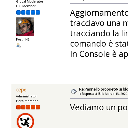
Global Moderator
Full Member
Aggiornamento:
tracciavo una 
tracciando la li
Post: 142
comando è stat
In Console è ap
Re:Pannello propriet� si bl
cepe
«
Risposta #18 il:
Marzo 13, 2020,
Administrator
Hero Member
Vediamo un po'..