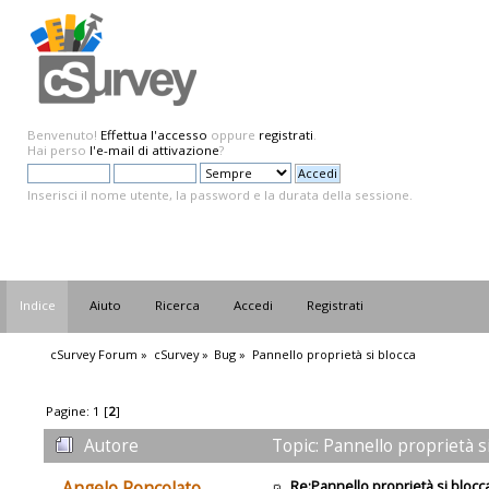
Benvenuto!
Effettua l'accesso
oppure
registrati
.
Hai perso
l'e-mail di attivazione
?
Inserisci il nome utente, la password e la durata della sessione.
Indice
Aiuto
Ricerca
Accedi
Registrati
cSurvey Forum
»
cSurvey
»
Bug
»
Pannello proprietà si blocca
Pagine:
1
[
2
]
Autore
Topic: Pannello proprietà s
Re:Pannello proprietà si blocc
Angelo Roncolato