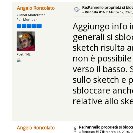
Re:Pannello proprietà si blo
Angelo Roncolato
«
Risposta #16 il:
Marzo 12, 2020,
Global Moderator
Full Member
Aggiungo info in
generali si sblo
sketch risulta 
Post: 142
non è possibile
verso il basso.
sullo sketch e p
sbloccare anche
relative allo sk
Re:Pannello proprietà si blocc
Angelo Roncolato
«
Risposta #17 il:
Marzo 13, 2020, 0