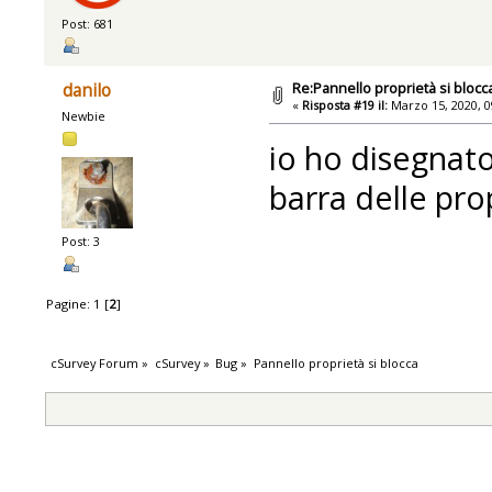
Post: 681
Re:Pannello proprietà si blocc
danilo
«
Risposta #19 il:
Marzo 15, 2020, 0
Newbie
io ho disegnato 
barra delle pro
Post: 3
Pagine:
1
[
2
]
cSurvey Forum
»
cSurvey
»
Bug
»
Pannello proprietà si blocca