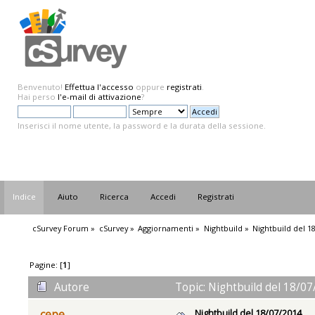
Benvenuto!
Effettua l'accesso
oppure
registrati
.
Hai perso
l'e-mail di attivazione
?
Inserisci il nome utente, la password e la durata della sessione.
Indice
Aiuto
Ricerca
Accedi
Registrati
cSurvey Forum
»
cSurvey
»
Aggiornamenti
»
Nightbuild
»
Nightbuild del 1
Pagine: [
1
]
Autore
Topic: Nightbuild del 18/07
Nightbuild del 18/07/2014
cepe