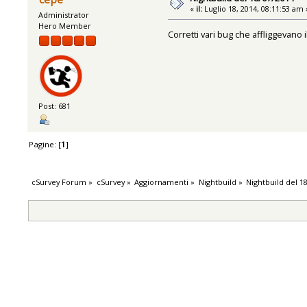
«
il:
Luglio 18, 2014, 08:11:53 am 
Administrator
Hero Member
Corretti vari bug che affliggevano il
Post: 681
Pagine: [
1
]
cSurvey Forum
»
cSurvey
»
Aggiornamenti
»
Nightbuild
»
Nightbuild del 1