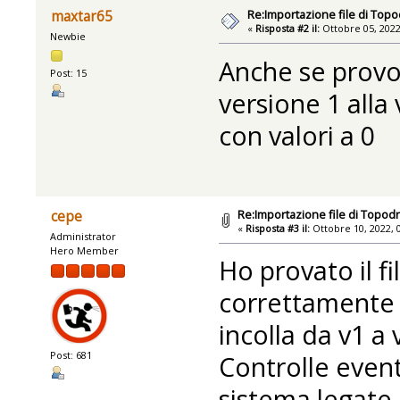
Re:Importazione file di Topo
maxtar65
«
Risposta #2 il:
Ottobre 05, 2022
Newbie
Anche se provo 
Post: 15
versione 1 alla
con valori a 0
Re:Importazione file di Topodr
cepe
«
Risposta #3 il:
Ottobre 10, 2022, 
Administrator
Hero Member
Ho provato il fi
correttamente in
incolla da v1 a 
Post: 681
Controlle even
sistema legate 