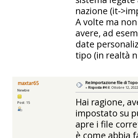
nazione (it->im
A volte ma non 
avere, ad esemp
date personali
tipo (in realtà 
Re:Importazione file di Topo
maxtar65
«
Risposta #4 il:
Ottobre 12, 2022
Newbie
Hai ragione, av
Post: 15
impostato su p
apre i file cor
è come abbia fa