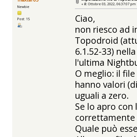
«
il:
Ottobre 03, 2022, 06:37:07 pm 
Newbie
Ciao,
Post: 15
non riesco ad i
Topodroid (attu
6.1.52-33) nella
l'ultima Nightbu
O meglio: il fil
hanno valori (d
uguali a zero.
Se lo apro con 
correttamente l
Quale può esse