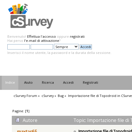
Benvenuto!
Effettua l'accesso
oppure
registrati
.
Hai perso
l'e-mail di attivazione
?
Inserisci il nome utente, la password e la durata della sessione.
Indice
Aiuto
Ricerca
Accedi
Registrati
cSurvey Forum
»
cSurvey
»
Bug
»
Importazione file di Topodroid in CSurve
Pagine: [
1
]
Autore
Topic: Importazione file di
Importazione file di Topodroid
maxtar65