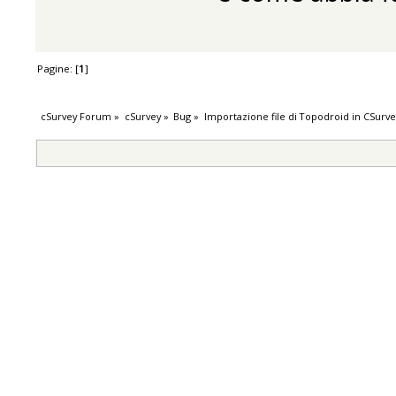
Pagine: [
1
]
cSurvey Forum
»
cSurvey
»
Bug
»
Importazione file di Topodroid in CSurve