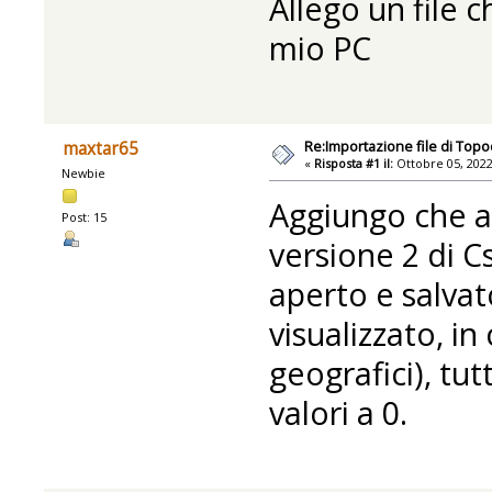
Allego un file 
mio PC
Re:Importazione file di Topo
maxtar65
«
Risposta #1 il:
Ottobre 05, 2022
Newbie
Aggiungo che a
Post: 15
versione 2 di C
aperto e salvat
visualizzato, in
geografici), tu
valori a 0.