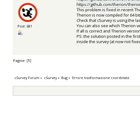
https://github.com/therion/theri
This problem is fixed in recent T
Therion is now compiled for 64 bit 
Check that cSurvey is using the la
You can also see which Therion ver
Post: 681
If all is correct and Therion versio
PS: the solution posted in the firs
inside the survey (at now not fixe
Pagine: [
1
]
cSurvey Forum
»
cSurvey
»
Bug
»
Errore trasformazione coordinate