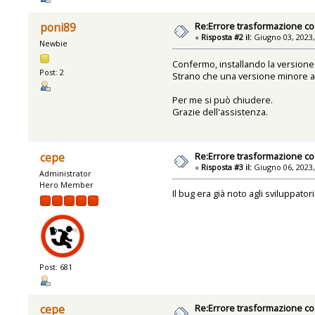
Re:Errore trasformazione co
poni89
«
Risposta #2 il:
Giugno 03, 2023,
Newbie
Confermo, installando la versione
Post: 2
Strano che una versione minore ab
Per me si può chiudere.
Grazie dell'assistenza.
Re:Errore trasformazione co
cepe
«
Risposta #3 il:
Giugno 06, 2023,
Administrator
Hero Member
Il bug era già noto agli sviluppator
Post: 681
Re:Errore trasformazione co
cepe