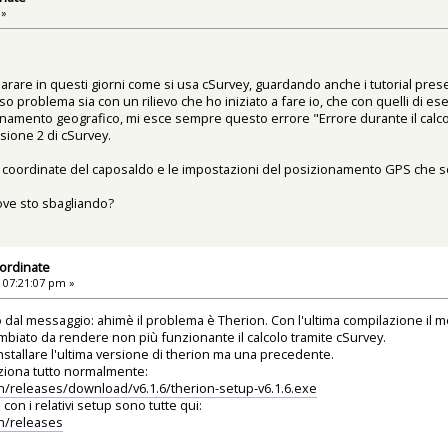
 »
rare in questi giorni come si usa cSurvey, guardando anche i tutorial presen
 problema sia con un rilievo che ho iniziato a fare io, che con quelli di ese
onamento geografico, mi esce sempre questo errore "Errore durante il calc
ione 2 di cSurvey.
 coordinate del caposaldo e le impostazioni del posizionamento GPS che so
ove sto sbagliando?
ordinate
 07:21:07 pm »
o dal messaggio: ahimè il problema è Therion. Con l'ultima compilazione il 
mbiato da rendere non più funzionante il calcolo tramite cSurvey.
stallare l'ultima versione di therion ma una precedente.
unziona tutto normalmente:
on/releases/download/v6.1.6/therion-setup-v6.1.6.exe
con i relativi setup sono tutte qui:
on/releases