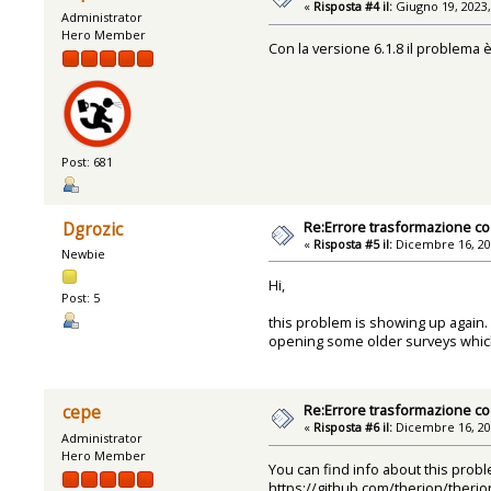
«
Risposta #4 il:
Giugno 19, 2023,
Administrator
Hero Member
Con la versione 6.1.8 il problema 
Post: 681
Re:Errore trasformazione co
Dgrozic
«
Risposta #5 il:
Dicembre 16, 20
Newbie
Hi,
Post: 5
this problem is showing up again. I
opening some older surveys which
Re:Errore trasformazione co
cepe
«
Risposta #6 il:
Dicembre 16, 20
Administrator
Hero Member
You can find info about this prob
https://github.com/therion/theri