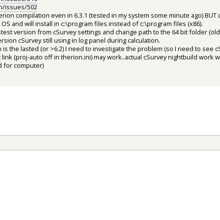
on/issues/502
herion compilation even in 6.3.1 (tested in my system some minute ago) BUT 
OS and will install in c:\program files instead of c:\program files (x86).
stest version from cSurvey settings and change path to the 64 bit folder (o
sion cSurvey still using in log panel during calculation.
n is the lasted (or >6.2) I need to investigate the problem (so I need to see c
t link (proj-auto off in therion.ini) may work..actual cSurvey nightbuild work 
d for computer)