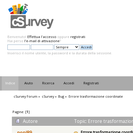
Benvenuto!
Effettua l'accesso
oppure
registrati
.
Hai perso
l'e-mail di attivazione
?
Inserisci il nome utente, la password e la durata della sessione.
Indice
Aiuto
Ricerca
Accedi
Registrati
cSurvey Forum
»
cSurvey
»
Bug
»
Errore trasformazione coordinate
Pagine: [
1
]
Autore
Topic: Errore trasformazion
Errore trasformazione coord
poni89