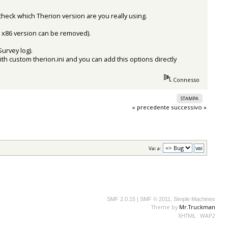
check which Therion version are you really using.
ld x86 version can be removed).
Survey log).
with custom therion.ini and you can add this options directly
Connesso
STAMPA
« precedente
successivo »
Vai a:
SMF 2.0.15
|
SMF © 2011
,
Simple Machines
Theme by
Mr.Truckman
XHTML
WAP2