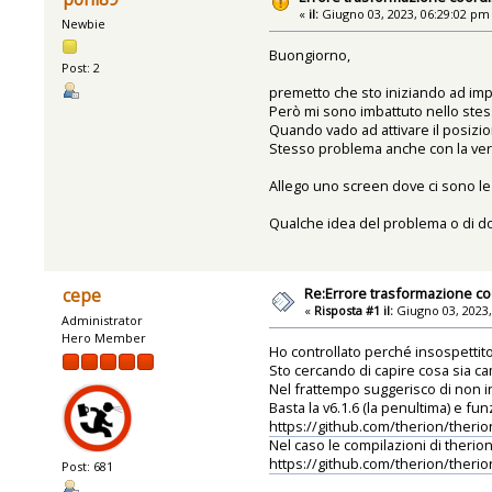
«
il:
Giugno 03, 2023, 06:29:02 pm
Newbie
Buongiorno,
Post: 2
premetto che sto iniziando ad impa
Però mi sono imbattuto nello stesso
Quando vado ad attivare il posizi
Stesso problema anche con la vers
Allego uno screen dove ci sono le
Qualche idea del problema o di d
Re:Errore trasformazione co
cepe
«
Risposta #1 il:
Giugno 03, 2023,
Administrator
Hero Member
Ho controllato perché insospettit
Sto cercando di capire cosa sia ca
Nel frattempo suggerisco di non in
Basta la v6.1.6 (la penultima) e f
https://github.com/therion/theri
Nel caso le compilazioni di therion 
https://github.com/therion/theri
Post: 681