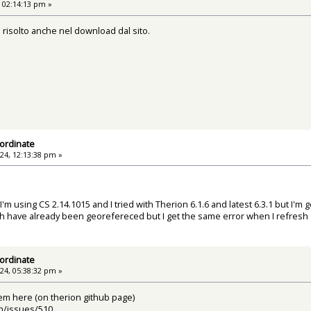
 02:14:13 pm »
è risolto anche nel download dal sito.
ordinate
24, 12:13:38 pm »
'm using CS 2.14.1015 and I tried with Therion 6.1.6 and latest 6.3.1 but I'm
 have already been georefereced but I get the same error when I refresh 
ordinate
24, 05:38:32 pm »
lem here (on therion github page)
on/issues/510