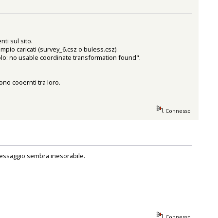
ti sul sito.
mpio caricati (survey_6.csz o buless.csz).
olo: no usable coordinate transformation found".
no cooernti tra loro.
Connesso
messaggio sembra inesorabile.
Connesso