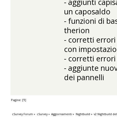
- aggiunti capis
un caposaldo
- funzioni di b
therion
- corretti erro
con impostazion
- corretti error
- aggiunte nuov
dei pannelli
Pagine: [
1
]
cSurvey Forum
»
cSurvey
»
Aggiornamenti
»
Nightbuild
»
v2 Nightbuild de