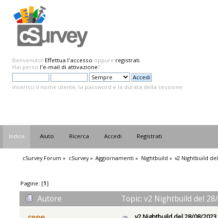
Benvenuto!
Effettua l'accesso
oppure
registrati
.
Hai perso
l'e-mail di attivazione
?
Inserisci il nome utente, la password e la durata della sessione.
Indice
Aiuto
Ricerca
Accedi
Registrati
cSurvey Forum
»
cSurvey
»
Aggiornamenti
»
Nightbuild
»
v2 Nightbuild de
Pagine: [
1
]
Autore
Topic: v2 Nightbuild del 28
v2 Nightbuild del 28/08/2023
cepe