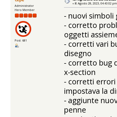
«
il:
Agosto 28, 2023, 04:43:02 pm
Administrator
Hero Member
- nuovi simboli 
- corretto pro
oggetti assiem
Post: 681
- corretti vari 
disegno
- corretto bug 
x-section
- corretti error
impostava la d
- aggiunte nuov
penne