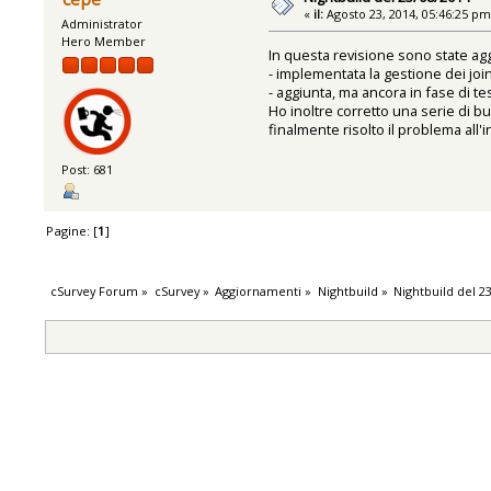
«
il:
Agosto 23, 2014, 05:46:25 pm
Administrator
Hero Member
In questa revisione sono state agg
- implementata la gestione dei join
- aggiunta, ma ancora in fase di te
Ho inoltre corretto una serie di 
finalmente risolto il problema all
Post: 681
Pagine: [
1
]
cSurvey Forum
»
cSurvey
»
Aggiornamenti
»
Nightbuild
»
Nightbuild del 2