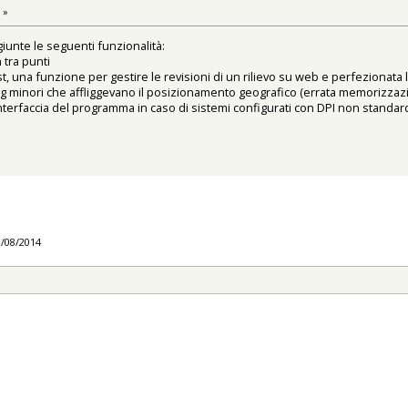
 »
iunte le seguenti funzionalità:
 tra punti
st, una funzione per gestire le revisioni di un rilievo su web e perfezionata l
bug minori che affliggevano il posizionamento geografico (errata memorizza
'interfaccia del programma in caso di sistemi configurati con DPI non standar
3/08/2014