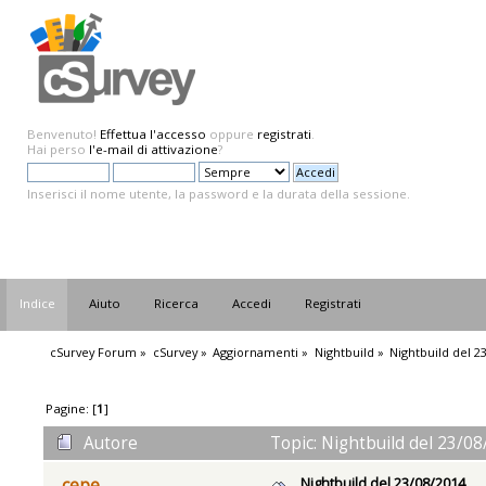
Benvenuto!
Effettua l'accesso
oppure
registrati
.
Hai perso
l'e-mail di attivazione
?
Inserisci il nome utente, la password e la durata della sessione.
Indice
Aiuto
Ricerca
Accedi
Registrati
cSurvey Forum
»
cSurvey
»
Aggiornamenti
»
Nightbuild
»
Nightbuild del 2
Pagine: [
1
]
Autore
Topic: Nightbuild del 23/08
Nightbuild del 23/08/2014
cepe