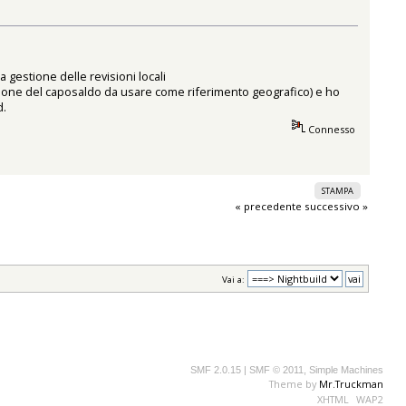
a gestione delle revisioni locali
zione del caposaldo da usare come riferimento geografico) e ho
d.
Connesso
STAMPA
« precedente
successivo »
Vai a:
SMF 2.0.15
|
SMF © 2011
,
Simple Machines
Theme by
Mr.Truckman
XHTML
WAP2