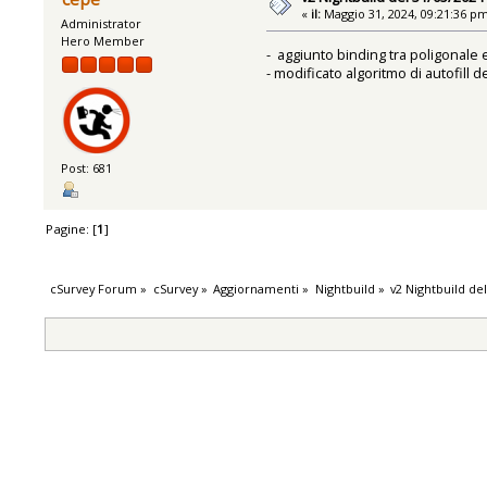
«
il:
Maggio 31, 2024, 09:21:36 p
Administrator
Hero Member
- aggiunto binding tra poligonale 
- modificato algoritmo di autofill 
Post: 681
Pagine: [
1
]
cSurvey Forum
»
cSurvey
»
Aggiornamenti
»
Nightbuild
»
v2 Nightbuild de