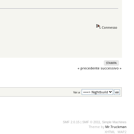
Connesso
STAMPA
« precedente
successivo »
Vai a:
SMF 2.0.15
|
SMF © 2011
,
Simple Machines
Theme by
Mr.Truckman
XHTML
WAP2