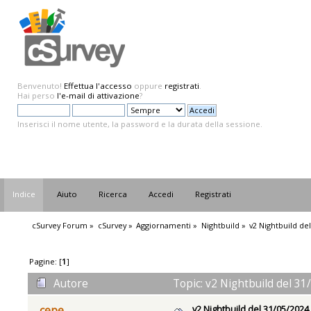
Benvenuto!
Effettua l'accesso
oppure
registrati
.
Hai perso
l'e-mail di attivazione
?
Inserisci il nome utente, la password e la durata della sessione.
Indice
Aiuto
Ricerca
Accedi
Registrati
cSurvey Forum
»
cSurvey
»
Aggiornamenti
»
Nightbuild
»
v2 Nightbuild de
Pagine: [
1
]
Autore
Topic: v2 Nightbuild del 31
v2 Nightbuild del 31/05/2024
cepe