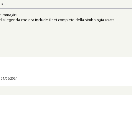
m »
e immagini
della legenda che ora include il set completo della simbologia usata
l 31/05/2024