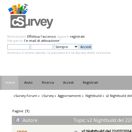
Benvenuto!
Effettua l'accesso
oppure
registrati
.
Hai perso
l'e-mail di attivazione
?
Inserisci il nome utente, la password e la durata della sessione.
Indice
Aiuto
Ricerca
Accedi
Registrati
cSurvey Forum
»
cSurvey
»
Aggiornamenti
»
Nightbuild
»
v2 Nightbuild de
Pagine: [
1
]
Autore
Topic: v2 Nightbuild del 22
v2 Nightbuild del 22/07/2024
cepe