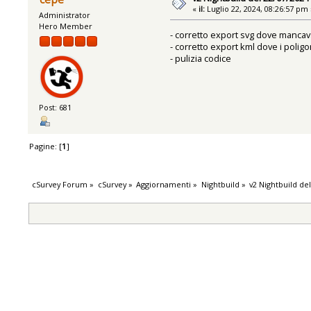
«
il:
Luglio 22, 2024, 08:26:57 pm 
Administrator
Hero Member
- corretto export svg dove mancava
- corretto export kml dove i poligo
- pulizia codice
Post: 681
Pagine: [
1
]
cSurvey Forum
»
cSurvey
»
Aggiornamenti
»
Nightbuild
»
v2 Nightbuild de