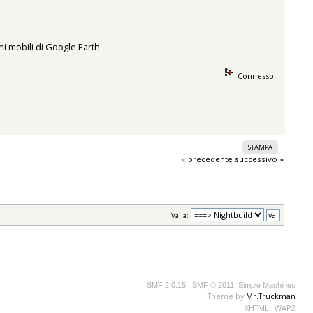
ni mobili di Google Earth
Connesso
STAMPA
« precedente
successivo »
Vai a:
SMF 2.0.15
|
SMF © 2011
,
Simple Machines
Theme by
Mr.Truckman
XHTML
WAP2