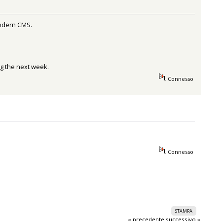
modern CMS.
ing the next week.
Connesso
Connesso
STAMPA
« precedente
successivo »