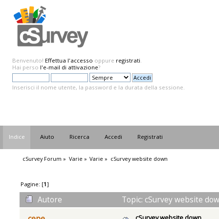
Benvenuto!
Effettua l'accesso
oppure
registrati
.
Hai perso
l'e-mail di attivazione
?
Inserisci il nome utente, la password e la durata della sessione.
Indice
Aiuto
Ricerca
Accedi
Registrati
cSurvey Forum
»
Varie
»
Varie
»
cSurvey website down
Pagine: [
1
]
Autore
Topic: cSurvey website dow
cSurvey website down
cepe