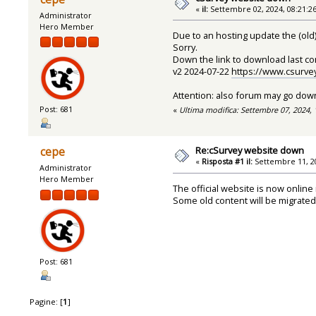
«
il:
Settembre 02, 2024, 08:21:2
Administrator
Hero Member
Due to an hosting update the (old
Sorry.
Down the link to download last co
v2 2024-07-22
https://www.csurvey
Attention: also forum may go down i
Post: 681
«
Ultima modifica: Settembre 07, 2024,
Re:cSurvey website down
cepe
«
Risposta #1 il:
Settembre 11, 20
Administrator
Hero Member
The official website is now online
Some old content will be migrated i
Post: 681
Pagine: [
1
]