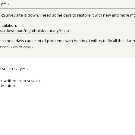
6 pm »
) cSurvey site is down. I need some days to restore it with new and more 
mpilation:
.it/download/nightbuild/csurvey64.zip
n next days cause lot of problems with hosting. I will try to fix all this dur
 11:29:23 am da cepe
»
24, 03:37:22 pm »
 rewritten from scratch.
n future...