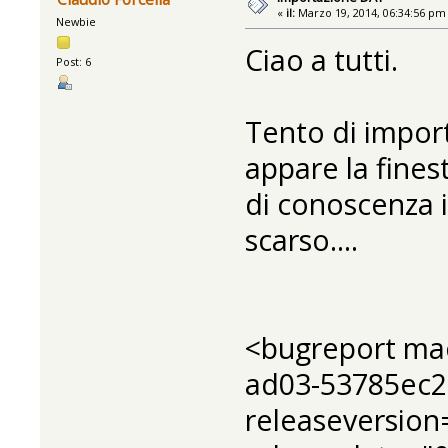
«
il:
Marzo 19, 2014, 06:34:56 pm
Newbie
Ciao a tutti.
Post: 6
Tento di import
appare la finest
di conoscenza 
scarso....
<bugreport ma
ad03-53785ec2
releaseversion