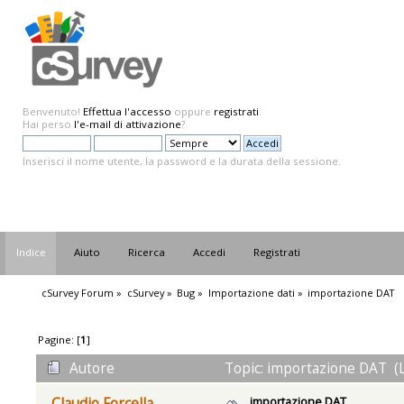
Benvenuto!
Effettua l'accesso
oppure
registrati
.
Hai perso
l'e-mail di attivazione
?
Inserisci il nome utente, la password e la durata della sessione.
Indice
Aiuto
Ricerca
Accedi
Registrati
cSurvey Forum
»
cSurvey
»
Bug
»
Importazione dati
»
importazione DAT
Pagine: [
1
]
Autore
Topic: importazione DAT (L
importazione DAT
Claudio Forcella