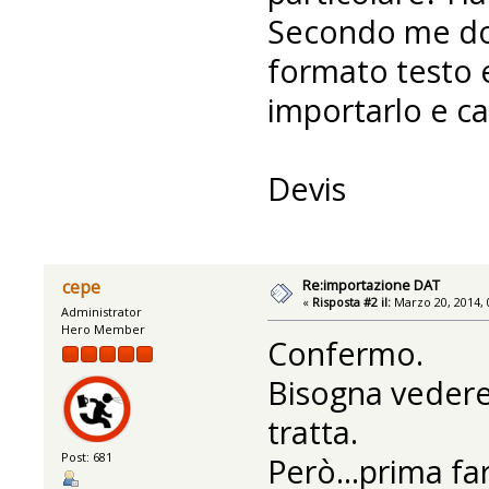
Secondo me dov
formato testo e 
importarlo e ca
Devis
Re:importazione DAT
cepe
«
Risposta #2 il:
Marzo 20, 2014, 
Administrator
Hero Member
Confermo.
Bisogna vedere 
tratta.
Post: 681
Però...prima fa