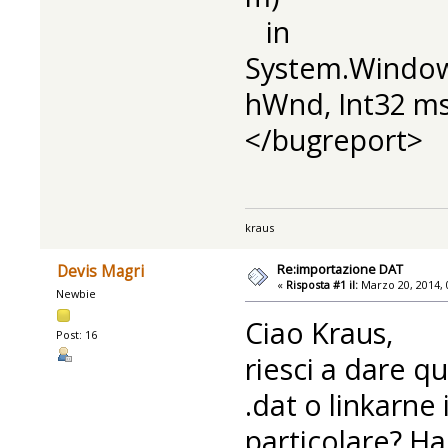
in
System.Window
hWnd, Int32 ms
</bugreport>
kraus
Re:importazione DAT
Devis Magri
«
Risposta #1 il:
Marzo 20, 2014, 
Newbie
Ciao Kraus,
Post: 16
riesci a dare qu
.dat o linkarne
particolare? Ha 