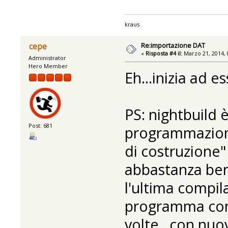
kraus
Re:importazione DAT
cepe
«
Risposta #4 il:
Marzo 21, 2014, 
Administrator
Hero Member
Eh...inizia ad e
PS: nightbuild 
Post: 681
programmazione 
di costruzione"
abbastanza bene
l'ultima compil
programma con t
volte...con nuov