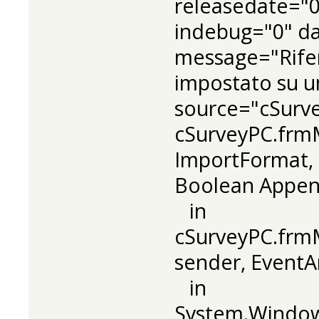
releasedate="0
indebug="0" da
message="Rife
impostato su un
source="cSurv
cSurveyPC.frm
ImportFormat, S
Boolean Appen
in
cSurveyPC.frmM
sender, EventA
in
System.Window