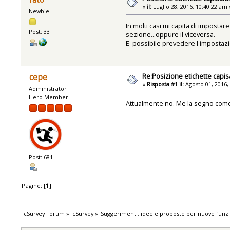
«
il:
Luglio 28, 2016, 10:40:22 am 
Newbie
In molti casi mi capita di impostar
Post: 33
sezione...oppure il viceversa.
E' possibile prevedere l'impostaz
Re:Posizione etichette capis
cepe
«
Risposta #1 il:
Agosto 01, 2016,
Administrator
Hero Member
Attualmente no. Me la segno come
Post: 681
Pagine: [
1
]
cSurvey Forum
»
cSurvey
»
Suggerimenti, idee e proposte per nuove funzi