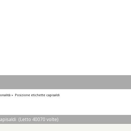
onalità
»
Posizione etichette capisaldi
apisaldi (Letto 40070 volte)
i