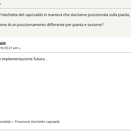
»
e l'etichetta del caposaldo in maniera che stia bene posizionata sulla pianta, p
ione di un posizionamento differente per pianta e sezione?
aldi
 10:35:21 am »
 implementazione futura...
onalità
»
Posizione etichette capisaldi