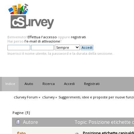
Benvenuto!
Effettua l'accesso
oppure
registrati
.
Hai perso
l'e-mail di attivazione
?
Inserisci il nome utente, la password e la durata della sessione.
Indice
Aiuto
Ricerca
Accedi
Registrati
cSurvey Forum
»
cSurvey
»
Suggerimenti, idee e proposte per nuove funzi
Pagine: [
1
]
Autore
Topic: Posizione etichette c
Posizione etichette capisald
fato