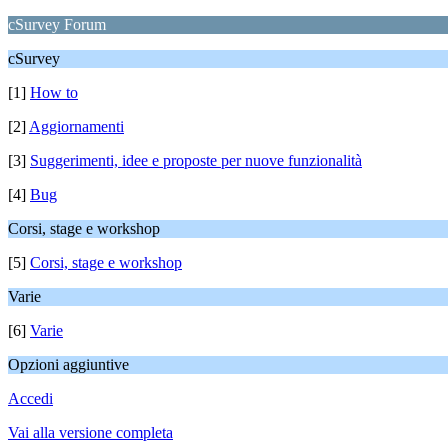
cSurvey Forum
cSurvey
[1]
How to
[2]
Aggiornamenti
[3]
Suggerimenti, idee e proposte per nuove funzionalità
[4]
Bug
Corsi, stage e workshop
[5]
Corsi, stage e workshop
Varie
[6]
Varie
Opzioni aggiuntive
Accedi
Vai alla versione completa