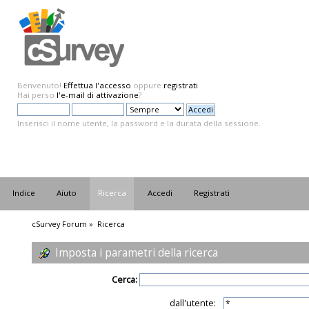
Benvenuto!
Effettua l'accesso
oppure
registrati
.
Hai perso
l'e-mail di attivazione
?
Inserisci il nome utente, la password e la durata della sessione.
Indice
Aiuto
Ricerca
Accedi
Registrati
cSurvey Forum
»
Ricerca
Imposta i parametri della ricerca
Cerca:
dall'utente: