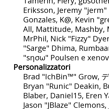
Tamerin, Fiery, gbsothe
Eriksson, Jeremy "jerm" 
Gonzales, K@, Kevin "gre
All, Mattitude, Mashby, M
MrPhil, Nick "Fizzy" Dyer
"Sarge" Dhima, Rumbaar
"sησω" Poulsen e xenov
Personalizzatori
Brad "IchBin™" Grow, 
Bryan "Runic" Deakin, B
Blaber, Daniel15, Eren 
Jason "JBlaze" Clemons,