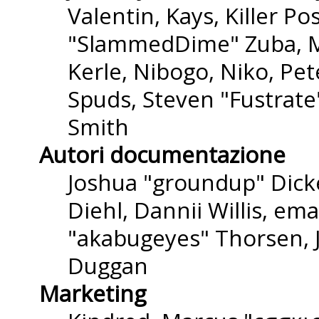
Valentin, Kays, Killer P
"SlammedDime" Zuba, M
Kerle, Nibogo, Niko, Pet
Spuds, Steven "Fustrate
Smith
Autori documentazione
Joshua "groundup" Dicke
Diehl, Dannii Willis, e
"akabugeyes" Thorsen, J
Duggan
Marketing