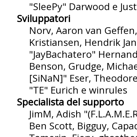
"SleePy" Darwood e Just
Sviluppatori
Norv, Aaron van Geffen,
Kristiansen, Hendrik Ja
"JayBachatero" Hernande
Benson, Grudge, Michael
[SiNaN]" Eser, Theodore
"TE" Eurich e winrules
Specialista del supporto
JimM, Adish "(F.L.A.M.E.R
Ben Scott, Bigguy, Capa