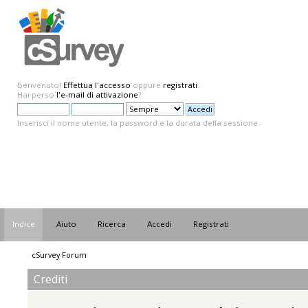
Benvenuto!
Effettua l'accesso
oppure
registrati
.
Hai perso
l'e-mail di attivazione
?
Inserisci il nome utente, la password e la durata della sessione.
Indice
Aiuto
Ricerca
Accedi
Registrati
cSurvey Forum
Crediti