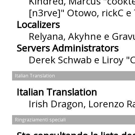
Kindred, Marcus "cσσкιє
[n3rve]" Otowo, rickC e
Localizers
Relyana, Akyhne e Grav
Servers Administrators
Derek Schwab e Liroy "
Italian Translation
Italian Translation
Irish Dragon
,
Lorenzo Ra
Ringraziamenti speciali