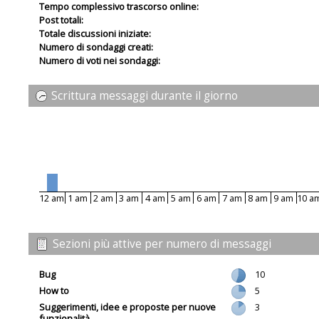
Tempo complessivo trascorso online:
Post totali:
Totale discussioni iniziate:
Numero di sondaggi creati:
Numero di voti nei sondaggi:
Scrittura messaggi durante il giorno
12 am
1 am
2 am
3 am
4 am
5 am
6 am
7 am
8 am
9 am
10 a
Sezioni più attive per numero di messaggi
Bug
10
How to
5
Suggerimenti, idee e proposte per nuove
3
funzionalità