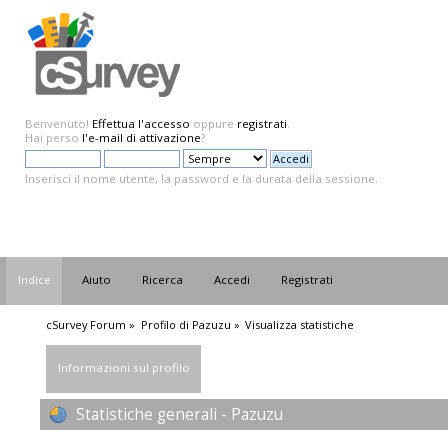
Benvenuto!
Effettua l'accesso
oppure
registrati
.
Hai perso
l'e-mail di attivazione
?
Inserisci il nome utente, la password e la durata della sessione.
Indice
Aiuto
Ricerca
Accedi
Registrati
cSurvey Forum
»
Profilo di Pazuzu
»
Visualizza statistiche
Informazioni sul profilo
Statistiche generali - Pazuzu