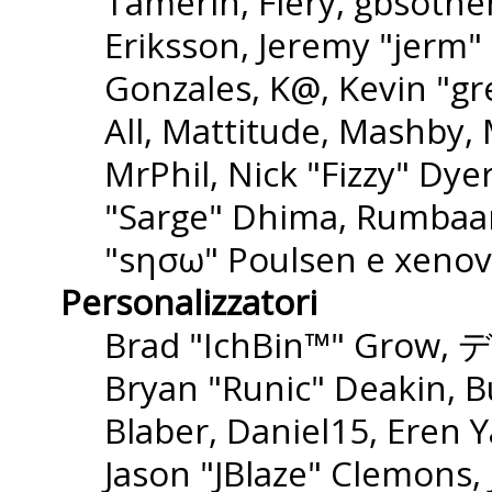
Tamerin, Fiery, gbsothe
Eriksson, Jeremy "jerm" 
Gonzales, K@, Kevin "gre
All, Mattitude, Mashby, M
MrPhil, Nick "Fizzy" Dyer
"Sarge" Dhima, Rumbaar
"sησω" Poulsen e xenov
Personalizzatori
Brad "IchBin™" Grow, 
Bryan "Runic" Deakin, B
Blaber, Daniel15, Eren 
Jason "JBlaze" Clemons,