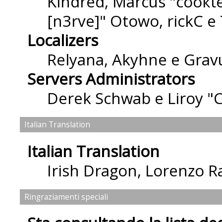
Kindred, Marcus "cσσкιє
[n3rve]" Otowo, rickC e
Localizers
Relyana, Akyhne e Grav
Servers Administrators
Derek Schwab e Liroy "
Italian Translation
Italian Translation
Irish Dragon
,
Lorenzo Ra
Ringraziamenti speciali