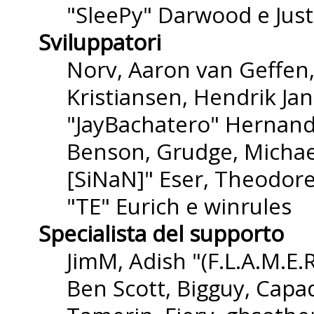
"SleePy" Darwood e Just
Sviluppatori
Norv, Aaron van Geffen,
Kristiansen, Hendrik Ja
"JayBachatero" Hernande
Benson, Grudge, Michael
[SiNaN]" Eser, Theodore
"TE" Eurich e winrules
Specialista del supporto
JimM, Adish "(F.L.A.M.E.R
Ben Scott, Bigguy, Capa