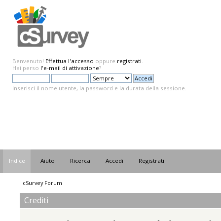
Benvenuto!
Effettua l'accesso
oppure
registrati
.
Hai perso
l'e-mail di attivazione
?
Inserisci il nome utente, la password e la durata della sessione.
Indice
Aiuto
Ricerca
Accedi
Registrati
cSurvey Forum
Crediti