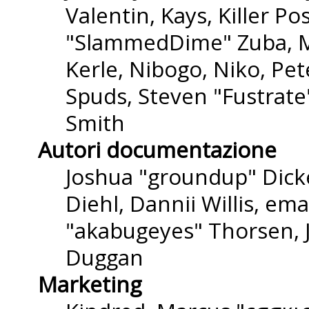
Valentin, Kays, Killer P
"SlammedDime" Zuba, M
Kerle, Nibogo, Niko, Pet
Spuds, Steven "Fustrate
Smith
Autori documentazione
Joshua "groundup" Dicke
Diehl, Dannii Willis, e
"akabugeyes" Thorsen, J
Duggan
Marketing