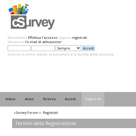
Benvenuto!
Effettua l'accesso
oppure
registrati
.
Hai perso
l'e-mail di attivazione
?
Inserisci il nome utente, la password e la durata della sessione.
Indice
Aiuto
Ricerca
Accedi
Registrati
cSurvey Forum
»
Registrati
Termini della Registrazione