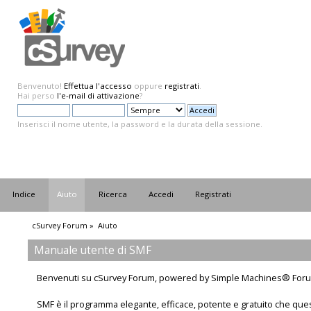
Benvenuto!
Effettua l'accesso
oppure
registrati
.
Hai perso
l'e-mail di attivazione
?
Inserisci il nome utente, la password e la durata della sessione.
Indice
Aiuto
Ricerca
Accedi
Registrati
cSurvey Forum
»
Aiuto
Manuale utente di SMF
Benvenuti su cSurvey Forum, powered by Simple Machines® Foru
SMF è il programma elegante, efficace, potente e gratuito che que