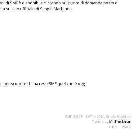
oni di SMF è disponibile cliccando sul punto di domanda posto di
ta sul sito ufficiale di Simple Machines.
ti
per scoprire chi ha reso SMF quel che è oggi.
SMF 2.0.15
|
SMF © 2011
,
Simple Machines
Theme by
Mr.Truckman
XHTML
WAP2