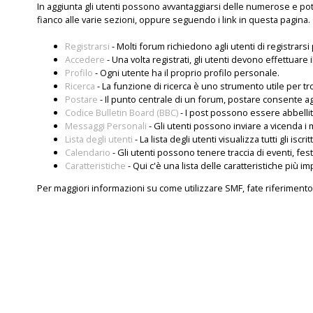
In aggiunta gli utenti possono avvantaggiarsi delle numerose e po
fianco alle varie sezioni, oppure seguendo i link in questa pagina. 
Registrarsi
- Molti forum richiedono agli utenti di registrars
Accedere
- Una volta registrati, gli utenti devono effettuare 
Profilo
- Ogni utente ha il proprio profilo personale.
Ricerca
- La funzione di ricerca è uno strumento utile per tr
Postare
- Il punto centrale di un forum, postare consente agl
Codice Bulletin Board (BBC)
- I post possono essere abbellit
Messaggi Personali
- Gli utenti possono inviare a vicenda i
Lista degli utenti
- La lista degli utenti visualizza tutti gli iscri
Calendario
- Gli utenti possono tenere traccia di eventi, fes
Caratteristiche
- Qui c'è una lista delle caratteristiche più im
Per maggiori informazioni su come utilizzare SMF, fate riferimento