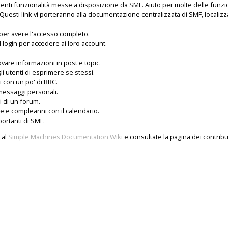
tenti funzionalità messe a disposizione da SMF. Aiuto per molte delle funzi
Questi link vi porteranno alla documentazione centralizzata di SMF, localizza
i per avere l'accesso completo.
il login per accedere ai loro account.
ovare informazioni in post e topic.
i utenti di esprimere se stessi.
i con un po' di BBC.
 messaggi personali.
tti di un forum.
te e compleanni con il calendario.
portanti di SMF.
 al
Simple Machines Documentation Wiki
e consultate la pagina dei
contribu