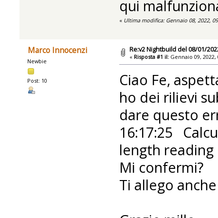
qui malfunzion
«
Ultima modifica: Gennaio 08, 2022, 0
Re:v2 Nightbuild del 08/01/202
Marco Innocenzi
«
Risposta #1 il:
Gennaio 09, 2022, 
Newbie
Ciao Fe, aspet
Post: 10
ho dei rilievi 
dare questo er
16:17:25 Calcul
length reading 
Mi confermi?
Ti allego anche 