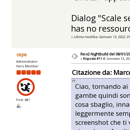
Dialog "Scale s
has no ressourc
«
Ultima modifica: Gennaio 13, 2022, 0
Re:v2 Nightbuild del 08/01/2
cepe
«
Risposta #11 il:
Gennaio 13, 202
Administrator
Hero Member
Citazione da: Marc
Ciao, tornando ai r
gambe quindi sono
Post: 681
cosa sbaglio, innan
leggermente sempl
screenshot che ti 