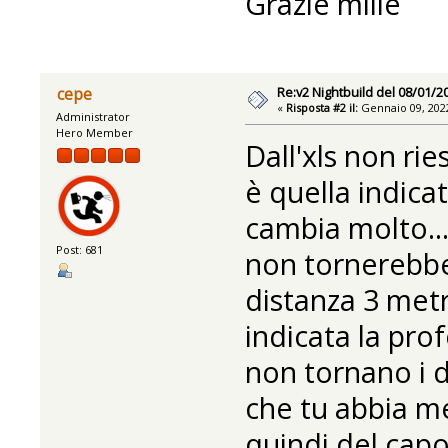
Grazie mille
Re:v2 Nightbuild del 08/01/2
cepe
«
Risposta #2 il:
Gennaio 09, 2022
Administrator
Hero Member
Dall'xls non ri
è quella indica
cambia molto...
Post: 681
non tornerebbe 
distanza 3 metr
indicata la prof
non tornano i d
che tu abbia me
quindi del capo