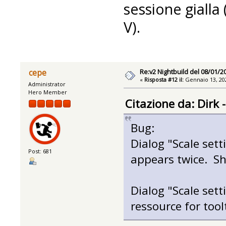
sessione gialla 
V).
Re:v2 Nightbuild del 08/01/2
cepe
«
Risposta #12 il:
Gennaio 13, 202
Administrator
Hero Member
Citazione da: Dirk
Bug:
Dialog "Scale sett
Post: 681
appears twice. S
Dialog "Scale sett
ressource for tool