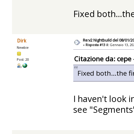
Fixed both...the
Re:v2 Nightbuild del 08/01/2
Dirk
«
Risposta #13 il:
Gennaio 13, 202
Newbie
Citazione da: cepe
Post: 20
Fixed both...the fi
I haven't look i
see "Segments