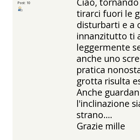
Ciao, tornando 
Post: 10
tirarci fuori l
disturbarti e a
innanzitutto ti a
leggermente sem
anche uno scree
pratica nonosta
grotta risulta e
Anche guardando
l'inclinazione s
strano....
Grazie mille