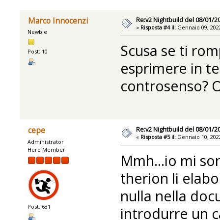
Re:v2 Nightbuild del 08/01/2
Marco Innocenzi
«
Risposta #4 il:
Gennaio 09, 2022
Newbie
Scusa se ti ro
Post: 10
esprimere in te
controsenso? O
Re:v2 Nightbuild del 08/01/2
cepe
«
Risposta #5 il:
Gennaio 10, 2022
Administrator
Hero Member
Mmh...io mi son
therion li ela
nulla nella doc
Post: 681
introdurre un c