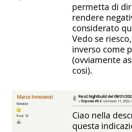
permetta di di
rendere negati
considerato qu
Vedo se riesco, 
inverso come pe
(ovviamente ass
cosi).
Re:v2 Nightbuild del 08/01/202
Marco Innocenzi
«
Risposta #6 il:
Gennaio 11, 2022, 
Newbie
Ciao nella desc
Post: 10
questa indicazi