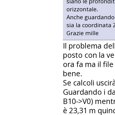
siano le profondit
orizzontale.
Anche guardando il
sia la coordinata Z
Grazie mille
Il problema de
posto con la v
ora fa ma il f
bene.
Se calcoli uscir
Guardando i dat
B10->V0) mentre
è 23,31 m quind