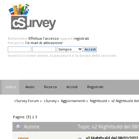
Benvenuto!
Effettua l'accesso
oppure
registrati
.
Hai perso
l'e-mail di attivazione
?
Inserisci il nome utente, la password e la durata della sessione.
Indice
Aiuto
Ricerca
Accedi
Registrati
cSurvey Forum
»
cSurvey
»
Aggiornamenti
»
Nightbuild
»
v2 Nightbuild de
Pagine: [
1
]
2
3
Autore
Topic: v2 Nightbuild del 08
v2 Nightbuild del 08/01/2022
cepe