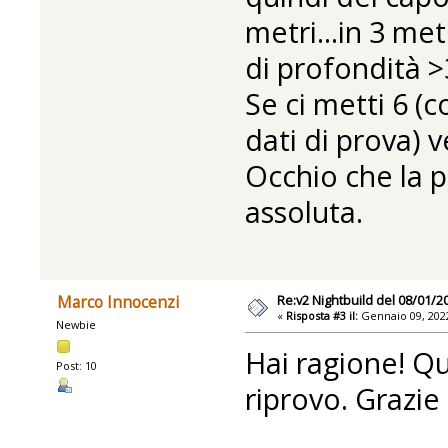
metri...in 3 met
di profondità >
Se ci metti 6 (c
dati di prova) 
Occhio che la p
assoluta.
Re:v2 Nightbuild del 08/01/2
Marco Innocenzi
«
Risposta #3 il:
Gennaio 09, 2022
Newbie
Hai ragione! Qu
Post: 10
riprovo. Grazie