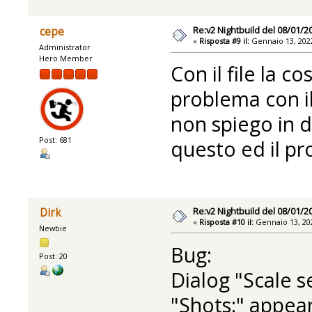
Re:v2 Nightbuild del 08/01/2
cepe
«
Risposta #9 il:
Gennaio 13, 2022
Administrator
Hero Member
Con il file la co
problema con il
non spiego in d
Post: 681
questo ed il pr
Re:v2 Nightbuild del 08/01/2
Dirk
«
Risposta #10 il:
Gennaio 13, 202
Newbie
Bug:
Post: 20
Dialog "Scale s
"Shots:" appea