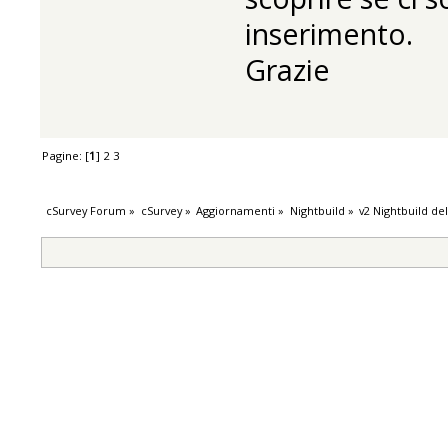
inserimento.
Grazie
Pagine: [
1
]
2
3
cSurvey Forum
»
cSurvey
»
Aggiornamenti
»
Nightbuild
»
v2 Nightbuild de