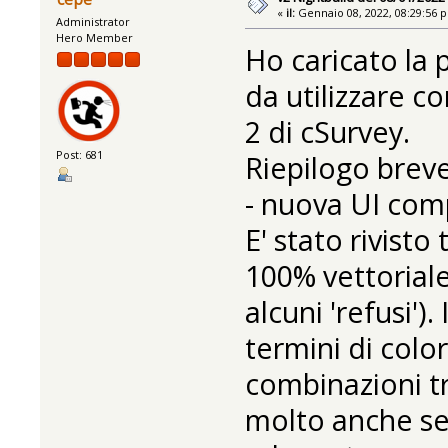
«
il:
Gennaio 08, 2022, 08:29:56 
Administrator
Hero Member
Ho caricato la 
da utilizzare c
2 di cSurvey.
Post: 681
Riepilogo bre
- nuova UI com
E' stato rivist
100% vettoriale
alcuni 'refusi')
termini di color
combinazioni tr
molto anche se 