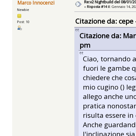
Re:v2 Nightbuild del 08/01/2
Marco Innocenzi
«
Risposta #14 il:
Gennaio 14, 202
Newbie
Citazione da: cepe
Post: 10
Citazione da: Mar
pm
Ciao, tornando ai
fuori le gambe q
chiedere che cosa 
mio cugino () le
allego anche uno
pratica nonostan
risulta essere in
Anche guardando i
l'inclinazione sia