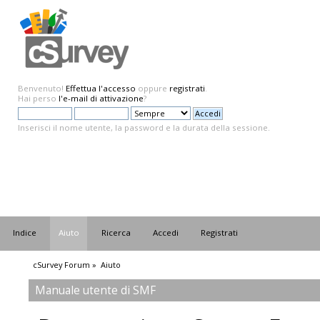
Benvenuto!
Effettua l'accesso
oppure
registrati
.
Hai perso
l'e-mail di attivazione
?
Inserisci il nome utente, la password e la durata della sessione.
Indice
Aiuto
Ricerca
Accedi
Registrati
cSurvey Forum
»
Aiuto
Manuale utente di SMF