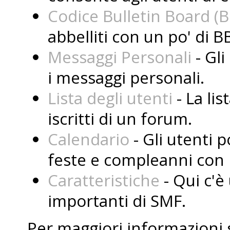
Codice Bulletin Board (
abbelliti con un po' di B
Messaggi Personali
- Gli
i messaggi personali.
Lista degli utenti
- La lis
iscritti di un forum.
Calendario
- Gli utenti 
feste e compleanni con i
Caratteristiche
- Qui c'è 
importanti di SMF.
Per maggiori informazioni 