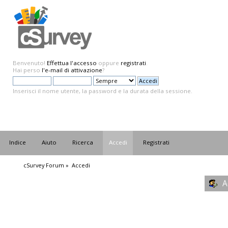
Benvenuto!
Effettua l'accesso
oppure
registrati
.
Hai perso
l'e-mail di attivazione
?
Inserisci il nome utente, la password e la durata della sessione.
Indice
Aiuto
Ricerca
Accedi
Registrati
cSurvey Forum
»
Accedi
A