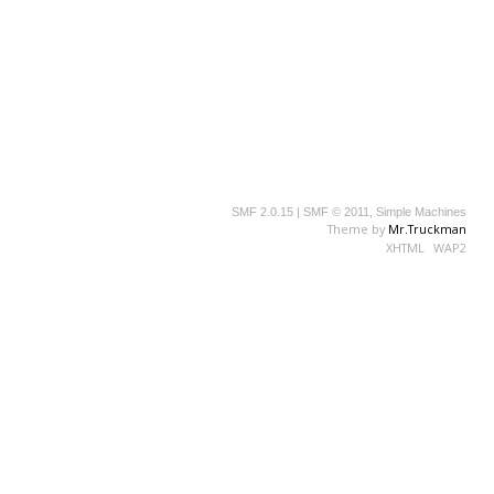
SMF 2.0.15
|
SMF © 2011
,
Simple Machines
Theme by
Mr.Truckman
XHTML
WAP2