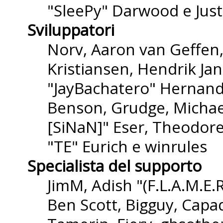
"SleePy" Darwood e Just
Sviluppatori
Norv, Aaron van Geffen,
Kristiansen, Hendrik Ja
"JayBachatero" Hernande
Benson, Grudge, Michael
[SiNaN]" Eser, Theodore
"TE" Eurich e winrules
Specialista del supporto
JimM, Adish "(F.L.A.M.E.R
Ben Scott, Bigguy, Capa