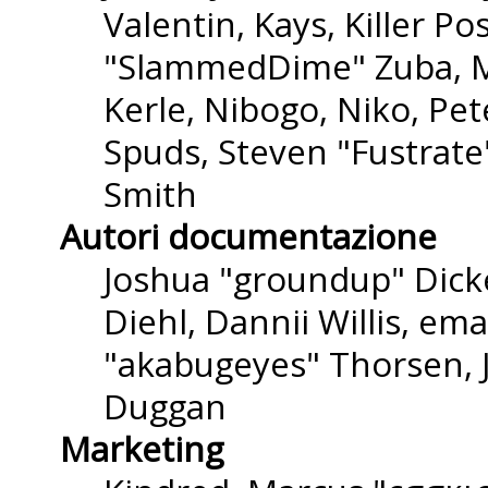
Valentin, Kays, Killer P
"SlammedDime" Zuba, M
Kerle, Nibogo, Niko, Pet
Spuds, Steven "Fustrate
Smith
Autori documentazione
Joshua "groundup" Dicke
Diehl, Dannii Willis, e
"akabugeyes" Thorsen, J
Duggan
Marketing