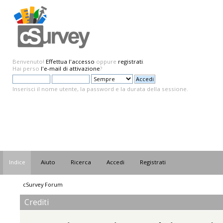
Benvenuto!
Effettua l'accesso
oppure
registrati
.
Hai perso
l'e-mail di attivazione
?
Inserisci il nome utente, la password e la durata della sessione.
Indice
Aiuto
Ricerca
Accedi
Registrati
cSurvey Forum
Crediti