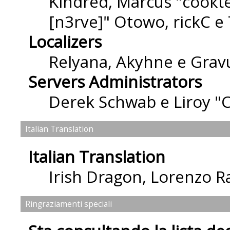
Kindred, Marcus "cσσкιє
[n3rve]" Otowo, rickC e
Localizers
Relyana, Akyhne e Grav
Servers Administrators
Derek Schwab e Liroy "
Italian Translation
Italian Translation
Irish Dragon
,
Lorenzo Ra
Ringraziamenti speciali