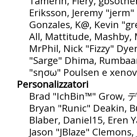
Tamerin, Fiery, gbsothe
Eriksson, Jeremy "jerm" 
Gonzales, K@, Kevin "gre
All, Mattitude, Mashby, M
MrPhil, Nick "Fizzy" Dyer
"Sarge" Dhima, Rumbaar
"sησω" Poulsen e xenov
Personalizzatori
Brad "IchBin™" Grow, 
Bryan "Runic" Deakin, B
Blaber, Daniel15, Eren 
Jason "JBlaze" Clemons,